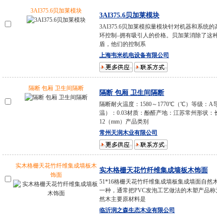
3AI375.6贝加莱模块
3AI375.6贝加莱模块
3AI375.6贝加莱模拟量模块针对机器和系统
环控制–拥有吸引人的价格。贝加莱消除了这
盾，他们的控制系
上海韦米机电设备有限公司
隔断 包厢 卫生间隔断
隔断 包厢 卫生间隔断
隔断耐火温度：1580～1770℃（℃）等级：
温）：0.03材质：酚醛产地：江苏常州形状：
12（mm）产品类别
常州天润木业有限公司
实木格栅天花竹纤维集成墙板木
实木格栅天花竹纤维集成墙板木饰面
饰面
51*16格栅天花竹纤维集成墙板集成墙面自然
一种，通常把PVC发泡工艺做法的木塑产品称
然木主要原材料是
临沂润之森生态木业有限公司