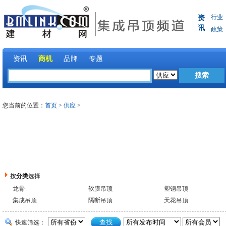
行业
资
讯
政策
资讯
商机
品牌
专题
您当前的位置：
首页
>
供应
>
按
分类
选择
龙骨
软膜吊顶
塑钢吊顶
集成吊顶
隔断吊顶
天花吊顶
快速筛选：