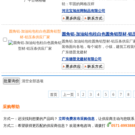
轻：牢固的网格压焊
河北宝旭丝网制品有限公司
圆角铝-加油站包柱白色圆角铝型
圆角铝-加油站包柱白色圆角铝型材-铝
材-铝压条供应厂家
圆角铝-加油站包柱圆角铝型材-铝压条供应厂
装饰面向各地，每个城市，小镇，建筑工程装
广东德普龙建材
广东德普龙建材有限公司
清空全部选项
首页
上一页
1
2
3
4
5
6
7
8
采购帮助
方式一：
还没找到想要的产品吗？
立即免费发布采购信息
，让供应商主动与您联系
方式二：
希望获得更匹配的供应商信息？ 欢迎来电咨询，请拨打
0571-899388