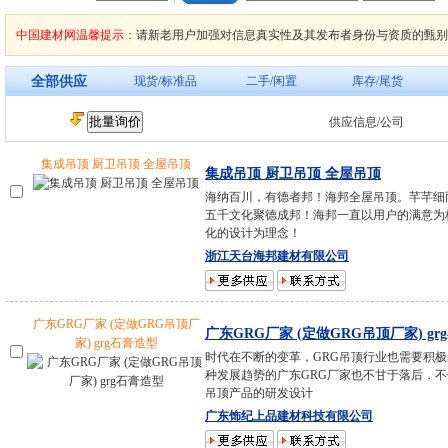
中国建材网温馨提示：
请新老用户加强对信息真实性及其发布者身份与资质的甄别
全部供应
现货/标准品
二手/闲置
库存/尾货
供应信息/公司
集成吊顶 厨卫吊顶 全屋吊顶
集成吊顶 厨卫吊顶 全屋吊顶
海纳百川，有德者邦！海邦全屋吊顶。芊芊细
五千文化聚德成邦！海邦一直以用户的满意为
化的设计为理念！
浙江天台海邦建材有限公司
广东GRG厂家 (定做GRG吊顶厂
广东GRG厂家 (定做GRG吊顶厂家) gr
家) grg石膏造型
时代在不断的变革，GRG吊顶行业也需要积
种发展趋势的广东GRG厂家也不甘于落后，不
吊顶产品的研发设计
广东饰纪上品建材科技有限公司